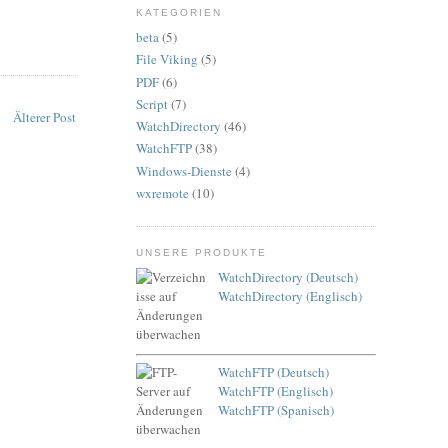
KATEGORIEN
beta
(5)
File Viking
(5)
PDF
(6)
Script
(7)
Älterer Post
WatchDirectory
(46)
WatchFTP
(38)
Windows-Dienste
(4)
wxremote
(10)
UNSERE PRODUKTE
WatchDirectory (Deutsch)
WatchDirectory (Englisch)
WatchFTP (Deutsch)
WatchFTP (Englisch)
WatchFTP (Spanisch)