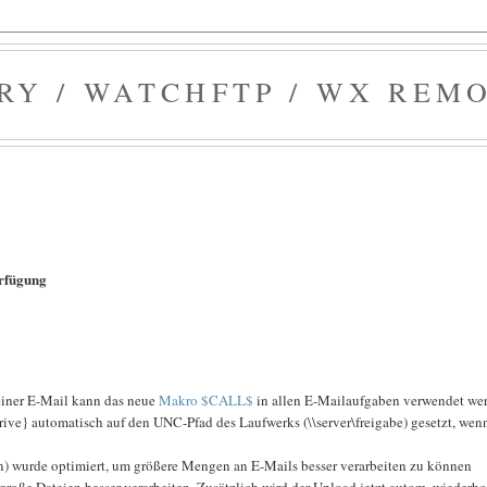
Y / WATCHFTP / WX REM
Verfügung
iner E-Mail kann das neue
Makro $CALL$
in allen E-Mailaufgaben verwendet we
rive} automatisch auf den UNC-Pfad des Laufwerks (\\server\freigabe) gesetzt, wen
n) wurde optimiert, um größere Mengen an E-Mails besser verarbeiten zu können
große Dateien besser verarbeiten. Zusätzlich wird der Upload jetzt autom. wiederho