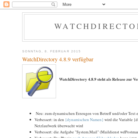
WATCHDIRECTOR
SONNTAG, 8. FEBRUAR 2015
WatchDirectory 4.8.9 verfügbar
WatchDirectory 4.8.9 steht als Release zur 
Neu: zum dynamischen Erzeugen von Betreff und/oder Text e
Verbessert: in den
{dynamischen Namen}
wird die Variable {d
Netzlaufwerk überwacht wird
Verbessert: die Aufgabe "System.Mail" (Maildienst wdPostma
Verbessert: Das Plugin
nach Amazon S3 hochladen
kann jetzt 