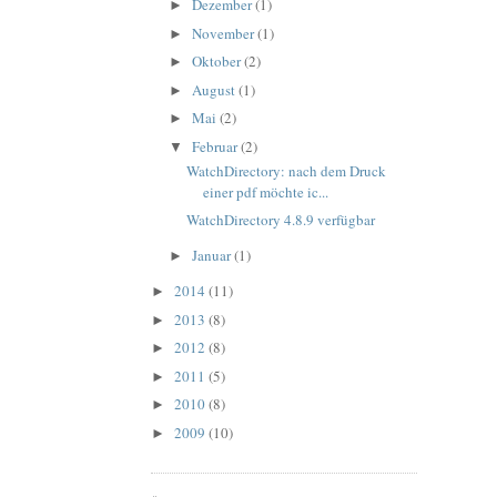
Dezember
(1)
►
November
(1)
►
Oktober
(2)
►
August
(1)
►
Mai
(2)
►
Februar
(2)
▼
WatchDirectory: nach dem Druck
einer pdf möchte ic...
WatchDirectory 4.8.9 verfügbar
Januar
(1)
►
2014
(11)
►
2013
(8)
►
2012
(8)
►
2011
(5)
►
2010
(8)
►
2009
(10)
►