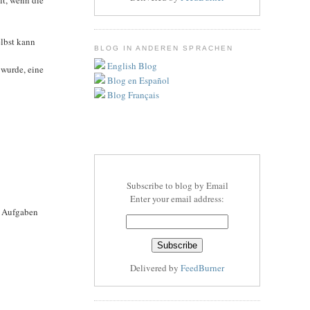
elbst kann
BLOG IN ANDEREN SPRACHEN
English Blog
 wurde, eine
Blog en Español
Blog Français
Subscribe to blog by Email
Enter your email address:
e Aufgaben
Delivered by
FeedBurner