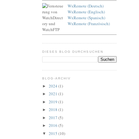
WxRemote (Deutsch)
WxRemote (Englisch)
WxRemote (Spanisch)
WxRemote (Französisch)
DIESES BLOG DURCHSUCHEN
BLOG-ARCHIV
2024
(1)
►
2021
(1)
►
2019
(1)
►
2018
(1)
►
2017
(5)
►
2016
(5)
►
2015
(10)
▼