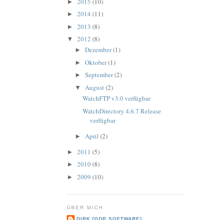
2015
(10)
►
2014
(11)
►
2013
(8)
►
2012
(8)
▼
Dezember
(1)
►
Oktober
(1)
►
September
(2)
►
August
(2)
▼
WatchFTP v3.0 verfügbar
WatchDirectory 4.6.7 Release
verfügbar
April
(2)
►
2011
(5)
►
2010
(8)
►
2009
(10)
►
ÜBER MICH
DIRK [GDP SOFTWARE]