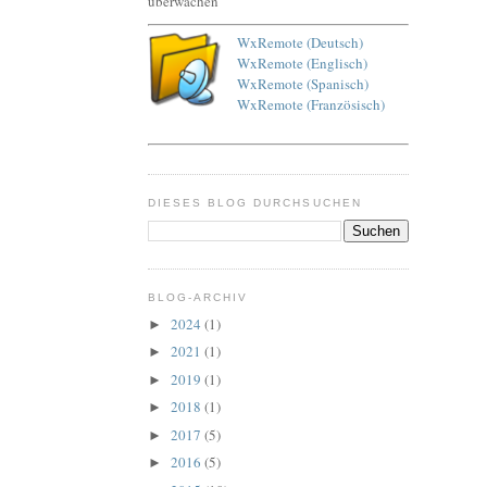
WxRemote (Deutsch)
WxRemote (Englisch)
WxRemote (Spanisch)
WxRemote (Französisch)
DIESES BLOG DURCHSUCHEN
BLOG-ARCHIV
2024
(1)
►
2021
(1)
►
2019
(1)
►
2018
(1)
►
2017
(5)
►
2016
(5)
►