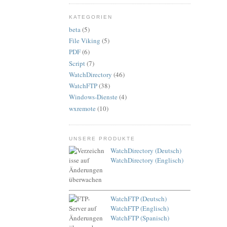
KATEGORIEN
beta
(5)
File Viking
(5)
PDF
(6)
Script
(7)
WatchDirectory
(46)
WatchFTP
(38)
Windows-Dienste
(4)
wxremote
(10)
UNSERE PRODUKTE
WatchDirectory (Deutsch)
WatchDirectory (Englisch)
WatchFTP (Deutsch)
WatchFTP (Englisch)
WatchFTP (Spanisch)